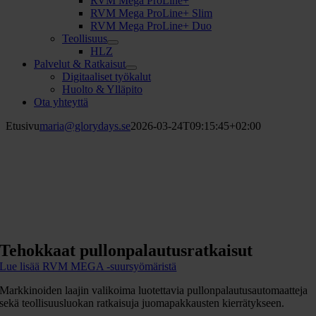
RVM Mega ProLine+
RVM Mega ProLine+ Slim
RVM Mega ProLine+ Duo
Teollisuus
HLZ
Palvelut & Ratkaisut
Digitaaliset työkalut
Huolto & Ylläpito
Ota yhteyttä
Etusivu
maria@glorydays.se
2026-03-24T09:15:45+02:00
Tehokkaat pullonpalautusratkaisut
Lue lisää RVM MEGA -suursyömäristä
Markkinoiden laajin valikoima luotettavia pullonpalautusautomaatteja
sekä teollisuusluokan ratkaisuja juomapakkausten kierrätykseen.