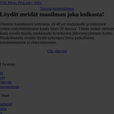
VM Mega ProLine+ Slim
Tutustu tuotteisiimme
Löydät meidät maailman joka kolkasta!
Olemme toimittaneet laitteistoja yli 40 eri markkinalle ja toimimme
omien tytäryhtiöidemme kautta lähes 20 maassa. Tämän lisäksi olemm
läsnä usealla muulla markkinalla luotettavien jälleenmyyjiemme kautta.
Maakohtaisilta sivuilta löydät tarkempaa tietoa paikallisesta
toiminnastamme ja yhteystietomme.
Ota yhteyttä
 Systems
tä
eet
yhteyttä
suojaseloste
 maat
national
alia
ia