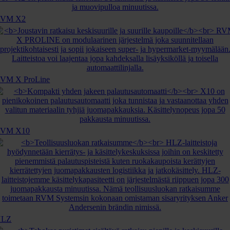
RVM X2
VM X ProLine
RVM X10
HLZ