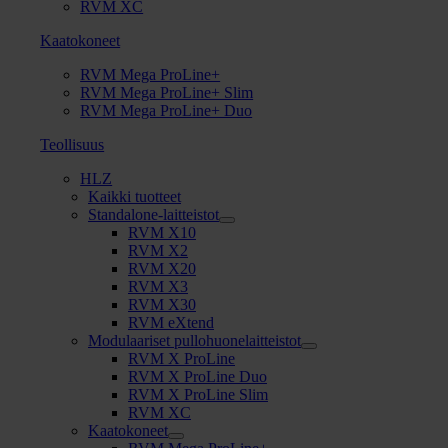
RVM XC
Kaatokoneet
RVM Mega ProLine+
RVM Mega ProLine+ Slim
RVM Mega ProLine+ Duo
Teollisuus
HLZ
Kaikki tuotteet
Standalone-laitteistot
RVM X10
RVM X2
RVM X20
RVM X3
RVM X30
RVM eXtend
Modulaariset pullohuonelaitteistot
RVM X ProLine
RVM X ProLine Duo
RVM X ProLine Slim
RVM XC
Kaatokoneet