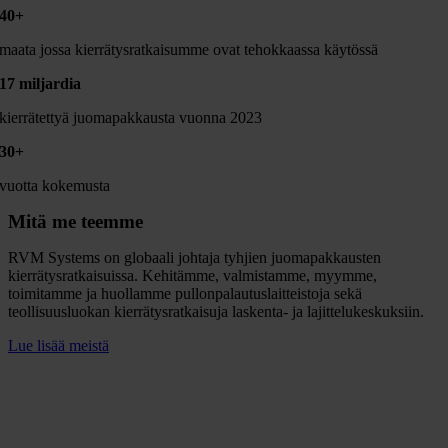
40+
maata jossa kierrätysratkaisumme ovat tehokkaassa käytössä
17 miljardia
kierrätettyä juomapakkausta vuonna 2023
30+
vuotta kokemusta
Mitä me teemme
RVM Systems on globaali johtaja tyhjien juomapakkausten
kierrätysratkaisuissa. Kehitämme, valmistamme, myymme,
toimitamme ja huollamme pullonpalautuslaitteistoja sekä
teollisuusluokan kierrätysratkaisuja laskenta- ja lajittelukeskuksiin.
Lue lisää meistä