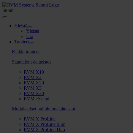
Skip
to
Suomi
content
Toggle
Navigation
Yleistä
Yleistä
Ura
Tuotteet
Kaikki tuotteet
Standalone-laitteistot
RVM X10
RVM X2
RVM X20
RVM X3
RVM X30
RVM eXtend
Modulaariset pullohuonelaitteistot
RVM X ProLine
RVM X ProLine Slim
RVM X ProLine Duo