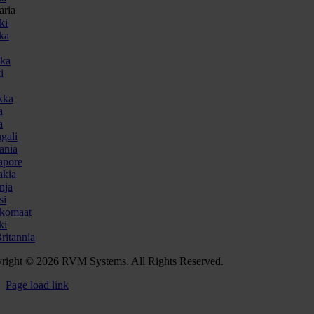
aria
ki
ka
ka
i
kka
a
a
gali
ania
apore
akia
nja
si
komaat
ki
ritannia
right © 2026 RVM Systems. All Rights Reserved.
Page load link
Go
to