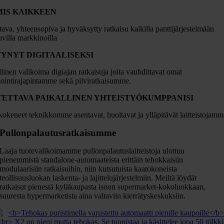
IS KAIKKEEN
tava, yhteensopiva ja hyväksytty ratkaisu kaikilla panttijärjestelmään
uvilla markkinoilla
YNYT DIGITAALISEKSI
linen valikoima digiajan ratkaisuja joita vauhdittavat omat
ointirajapintamme sekä pilviratkaisumme.
ETTAVA PAIKALLINEN YHTEISTYÖKUMPPANISI
okeneet teknikkomme asentavat, huoltavat ja ylläpitävät laitteistojamm
Pullonpalautusratkaisumme
Laaja tuotevalikoimamme pullonpalautuslaitteistoja ulottuu
pienemmistä standalone-automaateista erittäin tehokkaisiin
modulaarisiin ratkaisuihin, niin kutsutuista kaatokoneista
teollisuusluokan laskenta- ja lajittelujärjestelmiin. Meiltä löydät
ratkaisut pienestä kyläkaupasta isoon supermarket-kokoluokkaan,
suuresta hypermarketista aina valtaviin kierrätyskeskuksiin.