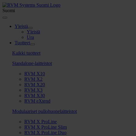
Skip
to
Suomi
content
Toggle
Navigation
Yleistä
Yleistä
Ura
Tuotteet
Kaikki tuotteet
Standalone-laitteistot
RVM X10
RVM X2
RVM X20
RVM X3
RVM X30
RVM eXtend
Modulaariset pullohuonelaitteistot
RVM X ProLine
RVM X ProLine Slim
RVM X ProLine Duo