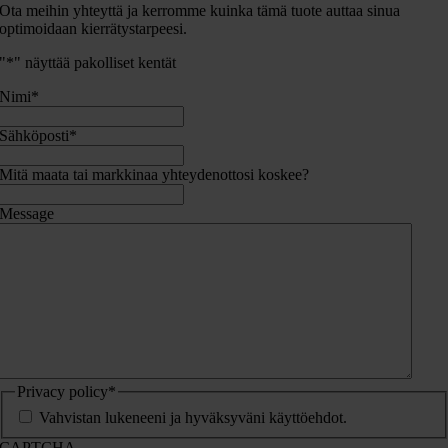
Ota meihin yhteyttä ja kerromme kuinka tämä tuote auttaa sinua
optimoidaan kierrätystarpeesi.
"
*
" näyttää pakolliset kentät
Nimi
*
Sähköposti
*
Mitä maata tai markkinaa yhteydenottosi koskee?
Message
Privacy policy
*
Vahvistan lukeneeni ja hyväksyväni käyttöehdot.
CAPTCHA