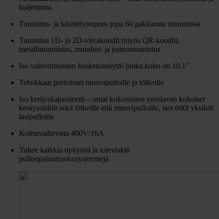
kuljettimia.
Tunnistus- ja käsittelynopeus jopa 60 pakkausta minuutissa
Tunnistaa 1D- ja 2D-viivakoodit (myös QR-koodit),
metallintunnistus, muodon- ja painontunnistus
Iso valovoimainen kosketusnäyttö jonka koko on 10,1”
Tehokkaat puristimet muovipulloille ja tölkeille
Iso keräyskapasiteetti – omat kokonaisen eurolavan kokoiset
keräyssäiliöt sekä tölkeille että muovipulloille, isot 600l yksiköt
lasipulloille
Kolmivaihevirta 400V/16A
Tukee kaikkia nykyisiä ja tuleviakin
pullonpalautusekosysteemejä