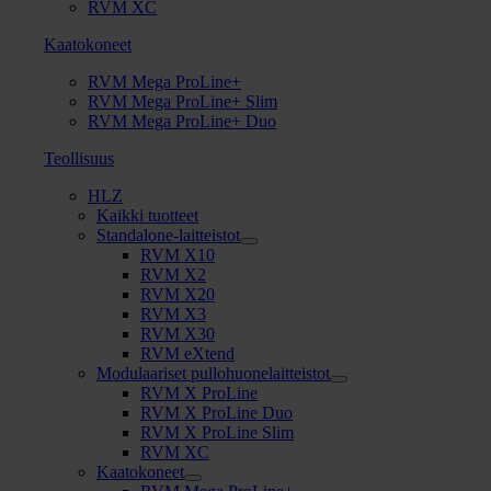
RVM XC
Kaatokoneet
RVM Mega ProLine+
RVM Mega ProLine+ Slim
RVM Mega ProLine+ Duo
Teollisuus
HLZ
Kaikki tuotteet
Standalone-laitteistot
RVM X10
RVM X2
RVM X20
RVM X3
RVM X30
RVM eXtend
Modulaariset pullohuonelaitteistot
RVM X ProLine
RVM X ProLine Duo
RVM X ProLine Slim
RVM XC
Kaatokoneet