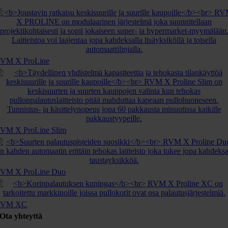
VM X ProLine
VM X ProLine Slim
VM X ProLine Duo
RVM XC
Ota yhteyttä