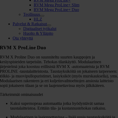
RVM Mega ProLine+
RVM Mega ProLine+ Slim
RVM Mega ProLine+ Duo
Teollisuus
HLZ
Palvelut & Ratkaisut
Digitaaliset työkalut
Huolto & Ylläpito
Ota yhteyttä
RVM X ProLine Duo
RVM X Proline Duo on suunniteltu suurten kauppojen ja
keräyspisteiden tarpeisiin. Tehokas tilankäyttö. Modulaarinen
järjestelmä joka koostuu erillisistä RVM X -automaateista ja RVM
PROLINE -taustalaitteistosta. Taustayksiköitä on jokaiseen tarpeeseen:
tölkki- ja muovipullopuristimet, lasiyksiköt (myös murskauksella), yms
Modulaarisen rakenteen ja eri kuljetinvaihtoehtojen ansiosta laitteisto
sopii jokaiseen tilaan ja se on laajennettavissa myös jälkikäteen.
Tärkeimmät ominaisuudet
Kaksi supernopeaa automaattia jotka hyödyntävät samaa
taustalaitteistoa. Erittäin tila- ja kustannustehokas ratkaisu.
Modulaarinen ja laajennettavissa – lisää uusia taustayksiköitä ja