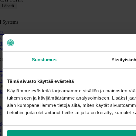
Lähetä
 Systems
tä
eet
yhteyttä
suojaseloste
 maat
Suostumus
Yksityisko
national
alia
ia
Tämä sivusto käyttää evästeitä
aria
Käytämme evästeitä tarjoamamme sisällön ja mainosten räät
ki
ka
tukemiseen ja kävijämäärämme analysoimiseen. Lisäksi jaam
alan kumppaneillemme tietoja siitä, miten käytät sivustoam
ka
tietoihin, joita olet antanut heille tai joita on kerätty, kun ole
i
kka
a
a