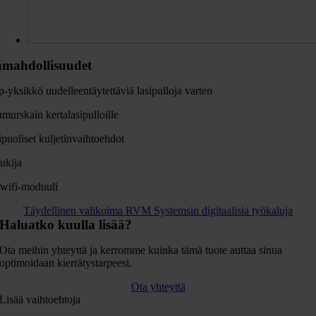
ämahdollisuudet
-yksikkö uudelleentäytettäviä lasipulloja varten
murskain kertalasipulloille
puoliset kuljetinvaihtoehdot
ukija
 wifi-moduuli
Täydellinen valikoima RVM Systemsin digitaalisia työkaluja
Haluatko kuulla lisää?
Ota meihin yhteyttä ja kerromme kuinka tämä tuote auttaa sinua
optimoidaan kierrätystarpeesi.
Ota yhteyttä
Lisää vaihtoehtoja