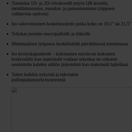
Tunnistaa 1D- ja 2D-viivakoodit (myös QR-koodit),
metallintunnistus, muodon- ja painontunnistus (riippuen
valittavista optiosta)
Iso valovoimainen kosketusnäyttö jonka koko on 10,1” tai 21,5”
Tehokas puristin muovipulloille ja tölkeille
Minimaalinen työpanos henkilöstöltä päivittäisessä toiminnassa
Iso keräyskapasiteetti – kokonaisen eurolavan kokoinen
keräyssäiliö kun materiaalit voidaan sekoittaa tai erikseen
suunniteltu kahden säiliön järjestelmä kun materiaalit lajitellaan
Tukee kaikkia nykyisiä ja tuleviakin
pullonpalautusekosysteemejä