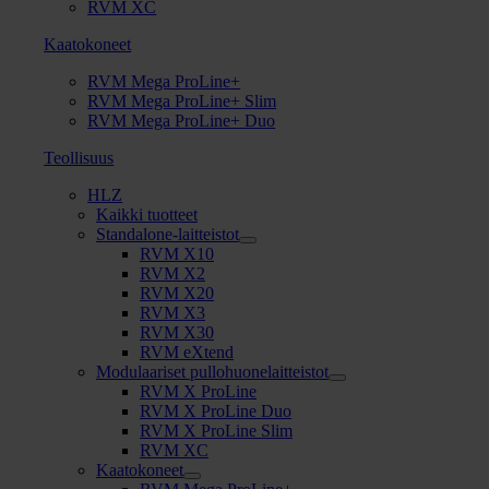
RVM XC
Kaatokoneet
RVM Mega ProLine+
RVM Mega ProLine+ Slim
RVM Mega ProLine+ Duo
Teollisuus
HLZ
Kaikki tuotteet
Standalone-laitteistot
RVM X10
RVM X2
RVM X20
RVM X3
RVM X30
RVM eXtend
Modulaariset pullohuonelaitteistot
RVM X ProLine
RVM X ProLine Duo
RVM X ProLine Slim
RVM XC
Kaatokoneet