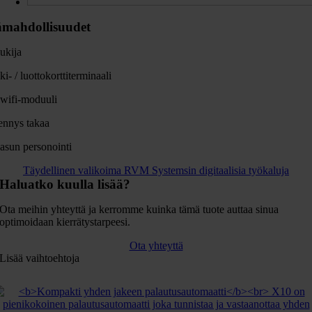
ämahdollisuudet
ukija
i- / luottokorttiterminaali
 wifi-moduuli
ennys takaa
asun personointi
Täydellinen valikoima RVM Systemsin digitaalisia työkaluja
Haluatko kuulla lisää?
Ota meihin yhteyttä ja kerromme kuinka tämä tuote auttaa sinua
optimoidaan kierrätystarpeesi.
Ota yhteyttä
Lisää vaihtoehtoja