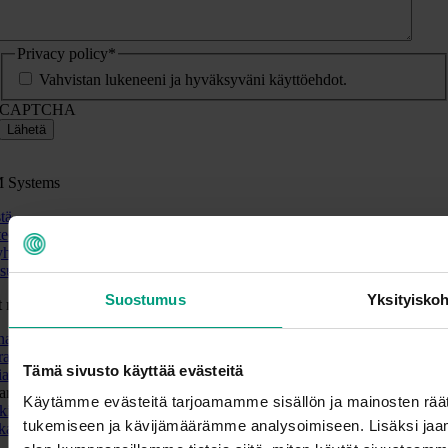
Privacy policy
*
Vahvistan lukeneeni ja hyväksyväni käyttöehdot.
CAPTCHA
Lähetä
 Systems
tä
eet
yhteyttä
suojaseloste
Suostumus
Yksityisko
 maat
national
alia
Tämä sivusto käyttää evästeitä
ia
aria
Käytämme evästeitä tarjoamamme sisällön ja mainosten räät
ki
tukemiseen ja kävijämäärämme analysoimiseen. Lisäksi jaam
ka