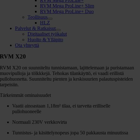
RVM Mega ProLine+
RVM Mega ProLine+ Slim
RVM Mega ProLine+ Duo
Teollisuus
HLZ
Palvelut & Ratkaisut
Digitaaliset työkalut
Huolto & Ylläpito
Ota yhteyttä
RVM X20
RVM X20 on suunniteltu tunnistamaan, lajittelemaan ja puristamaan
muovipulloja ja tölkkkejä. Tehokas tilankäyttö, ei vaadi erillistä
pullohuonetta. Suunniteltu pienten ja keskisuurien palautuspisteiden
tarpeisiin.
Tärkeimmät ominaisuudet
Vaatii ainoastaan 1,18m² tilaa, ei tarvetta erilliselle
pullohuoneelle
Normaali 230V verkkovirta
Tunnistus- ja käsittelynopeus jopa 50 pakkausta minuutissa