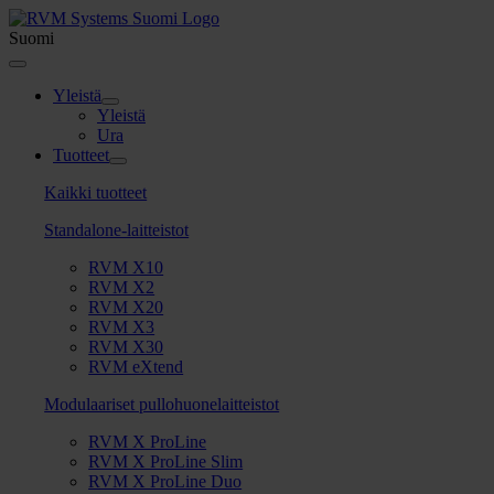
Skip
to
Suomi
content
Toggle
Navigation
Yleistä
Yleistä
Ura
Tuotteet
Kaikki tuotteet
Standalone-laitteistot
RVM X10
RVM X2
RVM X20
RVM X3
RVM X30
RVM eXtend
Modulaariset pullohuonelaitteistot
RVM X ProLine
RVM X ProLine Slim
RVM X ProLine Duo