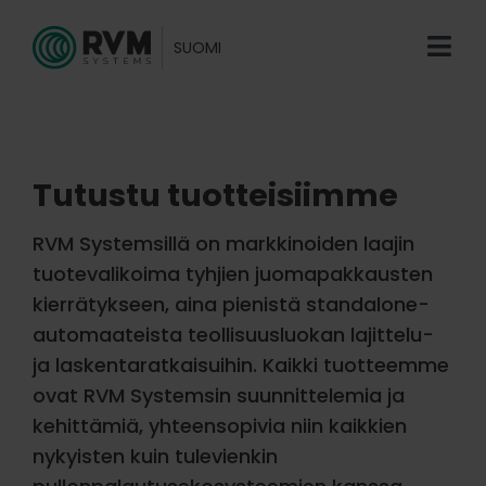
Skip
to
SUOMI
Tog
content
Navi
Yleistä
Tuotteet
Tutustu tuotteisiimme
Palvelut & Ratkaisut
RVM Systemsillä on markkinoiden laajin
tuotevalikoima tyhjien juomapakkausten
Ota yhteyttä
kierrätykseen, aina pienistä standalone-
automaateista teollisuusluokan lajittelu-
ja laskentaratkaisuihin. Kaikki tuotteemme
ovat RVM Systemsin suunnittelemia ja
kehittämiä, yhteensopivia niin kaikkien
nykyisten kuin tulevienkin