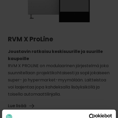
RVM X ProLine
Joustavin ratkaisu keskisuurille ja suurille
kaupoille
RVM X PROLINE on modulaarinen järjestelmä joka
suunnitellaan projektikohtaisesti ja sopii jokaiseen
super- ja hypermarket-myymälään. Laitteistoa
voi laajentaa jopa kahdeksalla lisäyksiköllä ja
toisella automaattilinjalla.
Lue lisää