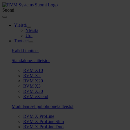
Skip
to
Suomi
content
Toggle
Navigation
Yleistä
Yleistä
Ura
Tuotteet
Kaikki tuotteet
Standalone-laitteistot
RVM X10
RVM X2
RVM X20
RVM X3
RVM X30
RVM eXtend
Modulaariset pullohuonelaitteistot
RVM X ProLine
RVM X ProLine Slim
RVM X ProLine Duo