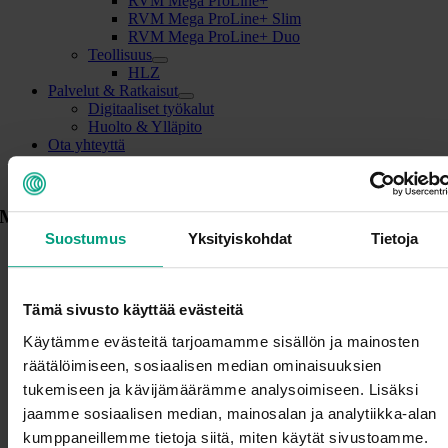
RVM Mega ProLine+
RVM Mega ProLine+ Slim
RVM Mega ProLine+ Duo
Teollisuus
HLZ
Palvelut & Ratkaisut
Digitaaliset työkalut
Huolto & Ylläpito
Ota yhteyttä
Modulaariset pullohuonelaitteistot
maria@glorydays.se
2025-03-
18T12:14:32+02:00
Modulaariset pullohuonelaitteistot
Suostumus
Yksityiskohdat
Tietoja
RVM X ProLine
Tämä sivusto käyttää evästeitä
Joustavin ratkaisu keskisuurille ja suurille kaupoille
Käytämme evästeitä tarjoamamme sisällön ja mainosten
RVM X PROLINE on modulaarinen järjestelmä joka
suunnitellaan projektikohtaisesti ja sopii jokaiseen super- ja
räätälöimiseen, sosiaalisen median ominaisuuksien
hypermarket-myymälään. Laitteistoa voi laajentaa jopa
tukemiseen ja kävijämäärämme analysoimiseen. Lisäksi
kahdeksalla lisäyksiköllä ja toisella automaattilinjalla.
jaamme sosiaalisen median, mainosalan ja analytiikka-alan
Lue lisää
kumppaneillemme tietoja siitä, miten käytät sivustoamme.