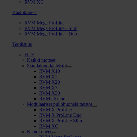
RVM XC
Kaatokoneet
RVM Mega ProLine+
RVM Mega ProLine+ Slim
RVM Mega ProLine+ Duo
Teollisuus
HLZ
Kaikki tuotteet
Standalone-laitteistot
RVM X10
RVM X2
RVM X20
RVM X3
RVM X30
RVM eXtend
Modulaariset pullohuonelaitteistot
RVM X ProLine
RVM X ProLine Duo
RVM X ProLine Slim
RVM XC
Kaatokoneet