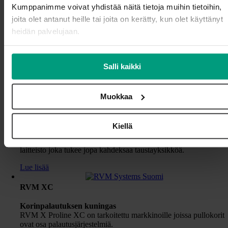
Kumppanimme voivat yhdistää näitä tietoja muihin tietoihin,
RVM X ProLine Slim
joita olet antanut heille tai joita on kerätty, kun olet käyttänyt
Täydellinen yhdistelmä kapasiteettia ja tehokasta
heidän palvelujaan.
tilankäyttöä keskisuurille ja suurille kaupoille
RVM X Proline Slim on keskisuurten ja suurten kauppojen
valinta kun tehokas pullonpalautuslaitteisto pitää mahduttaa
kapeaan pullohuoneseen. Tunnistus- ja käsittelynopeus jopa 60
Salli kaikki
pakkausta minuutissa kaikille pakkaustyypeille.
Lue lisää
Muokkaa
RVM X ProLine Duo
Kiellä
Suurten palautuspisteiden suosikki
RVM X Proline Duo on kahden automaatin erittäin tehokas
laitteisto joka tukee jopa kahdeksaa taustayksikköä.
Lue lisää
RVM XC
Korinpalautuksen kuningas
RVM X Proline XC on tarkoitettu markkinoille joissa pullokorit
ovat osa palautusjärjestelmiä.