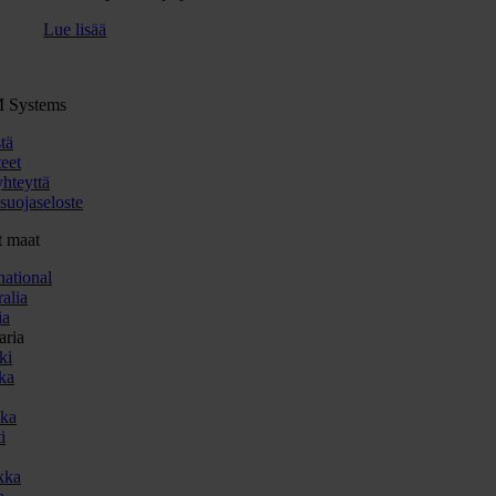
Lue lisää
 Systems
tä
eet
yhteyttä
suojaseloste
 maat
national
alia
ia
aria
ki
ka
ka
i
kka