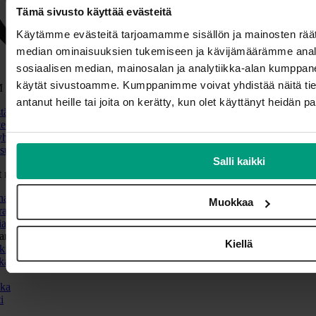
Tämä sivusto käyttää evästeitä
Käytämme evästeitä tarjoamamme sisällön ja mainosten räät
median ominaisuuksien tukemiseen ja kävijämäärämme anal
sosiaalisen median, mainosalan ja analytiikka-alan kumppanei
käytät sivustoamme. Kumppanimme voivat yhdistää näitä tietoja
 Systems
antanut heille tai joita on kerätty, kun olet käyttänyt heidän p
tä
eet
yhteyttä
suojaseloste
Salli kaikki
 maat
national
Muokkaa
alia
ia
aria
Kiellä
ki
ka
ka
i