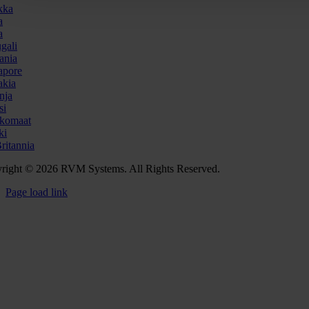
kka
a
a
gali
ania
apore
akia
nja
si
komaat
ki
ritannia
right © 2026 RVM Systems. All Rights Reserved.
Page load link
Go
to
Top