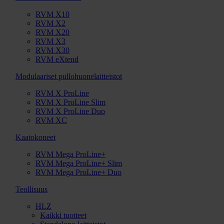
RVM X10
RVM X2
RVM X20
RVM X3
RVM X30
RVM eXtend
Modulaariset pullohuonelaitteistot
RVM X ProLine
RVM X ProLine Slim
RVM X ProLine Duo
RVM XC
Kaatokoneet
RVM Mega ProLine+
RVM Mega ProLine+ Slim
RVM Mega ProLine+ Duo
Teollisuus
HLZ
Kaikki tuotteet