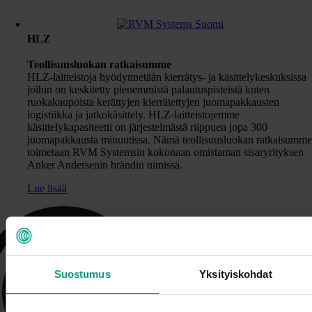
HLZ
Teollisuusluokan ratkaisumme
HLZ-laitteistoja hyödynnetään kierrätys- ja käsittelykeskuksissa
joihin on keskitetty pienemmistä palautuspisteistä kuten
ruokakaupoista kerättyjen kierrätettyjen juomapakkausten
logistiikka ja jatkokäsittely. HLZ-laitteistojemme
käsittelykapasiteetti on järjestelmästä riippuen jopa 300
juomapakkausta minuutissa. Nämä teollisuusluokan ratkaisumm
toimetaan RVM Systemsin kokonaan omistaman sisaryrityksen
Anker Andersenin brändin nimissä.
Lue lisää
Suostumus
Yksityiskohdat