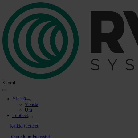
Skip
to
content
Suomi
Toggle
Navigation
Yleistä
Yleistä
Ura
Tuotteet
Kaikki tuotteet
Standalone-laitteistot