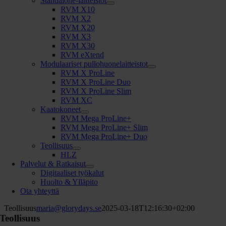
Standalone-laitteistot
RVM X10
RVM X2
RVM X20
RVM X3
RVM X30
RVM eXtend
Modulaariset pullohuonelaitteistot
RVM X ProLine
RVM X ProLine Duo
RVM X ProLine Slim
RVM XC
Kaatokoneet
RVM Mega ProLine+
RVM Mega ProLine+ Slim
RVM Mega ProLine+ Duo
Teollisuus
HLZ
Palvelut & Ratkaisut
Digitaaliset työkalut
Huolto & Ylläpito
Ota yhteyttä
Teollisuus
maria@glorydays.se
2025-03-18T12:16:30+02:00
Teollisuus