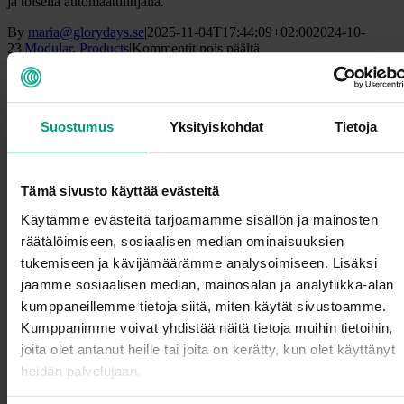
ja toisella automaattilinjalla.
By
maria@glorydays.se
|
2025-11-04T17:44:09+02:00
2024-10-
artikkelissa
23
|
Modular
,
Products
|
Kommentit pois päältä
RVM
Read More
X
ProLine
RVM X ProLine Slim
Suostumus
Yksityiskohdat
Tietoja
Gallery
RVM X ProLine Slim
Tämä sivusto käyttää evästeitä
Modular
,
Products
Käytämme evästeitä tarjoamamme sisällön ja mainosten
RVM X ProLine Slim
räätälöimiseen, sosiaalisen median ominaisuuksien
tukemiseen ja kävijämäärämme analysoimiseen. Lisäksi
Täydellinen yhdistelmä kapasiteettia ja tehokasta tilankäyttöä
jaamme sosiaalisen median, mainosalan ja analytiikka-alan
keskisuurille ja suurille kaupoille
kumppaneillemme tietoja siitä, miten käytät sivustoamme.
RVM X Proline Slim on keskisuurten ja suurten kauppojen valinta
kun tehokas pullonpalautuslaitteisto pitää mahduttaa kapeaan
Kumppanimme voivat yhdistää näitä tietoja muihin tietoihin,
pullohuoneseen. Tunnistus- ja käsittelynopeus jopa 60 pakkausta
joita olet antanut heille tai joita on kerätty, kun olet käyttänyt
minuutissa kaikille pakkaustyypeille.
heidän palvelujaan.
By
maria@glorydays.se
|
2025-03-20T11:43:34+02:00
2024-10-
artikkelissa
23
|
Modular
,
Products
|
Kommentit pois päältä