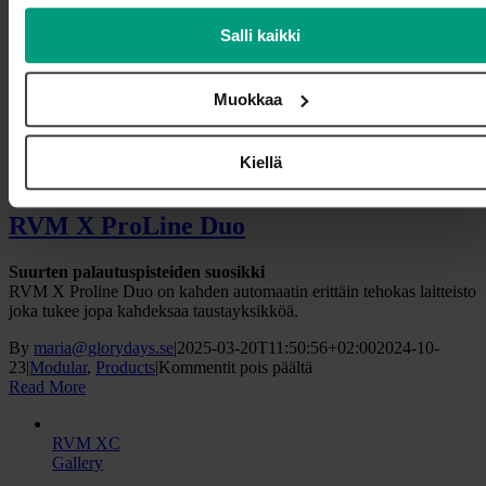
RVM
Read More
Salli kaikki
X
ProLine
RVM X ProLine Duo
Slim
Gallery
Muokkaa
RVM X ProLine Duo
Kiellä
Modular
,
Products
RVM X ProLine Duo
Suurten palautuspisteiden suosikki
RVM X Proline Duo on kahden automaatin erittäin tehokas laitteisto
joka tukee jopa kahdeksaa taustayksikköä.
By
maria@glorydays.se
|
2025-03-20T11:50:56+02:00
2024-10-
artikkelissa
23
|
Modular
,
Products
|
Kommentit pois päältä
RVM
Read More
X
ProLine
RVM XC
Duo
Gallery