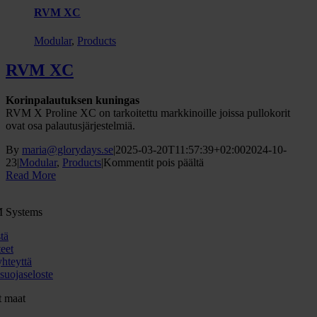
RVM XC
Modular
,
Products
RVM XC
Korinpalautuksen kuningas
RVM X Proline XC on tarkoitettu markkinoille joissa pullokorit
ovat osa palautusjärjestelmiä.
By
maria@glorydays.se
|
2025-03-20T11:57:39+02:00
2024-10-
artikkelissa
23
|
Modular
,
Products
|
Kommentit pois päältä
RVM
Read More
XC
 Systems
tä
eet
yhteyttä
suojaseloste
 maat