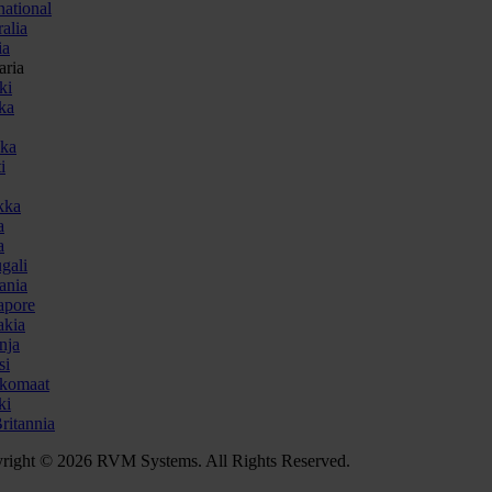
national
alia
ia
aria
ki
ka
ka
i
kka
a
a
gali
ania
apore
akia
nja
si
komaat
ki
ritannia
right © 2026 RVM Systems. All Rights Reserved.