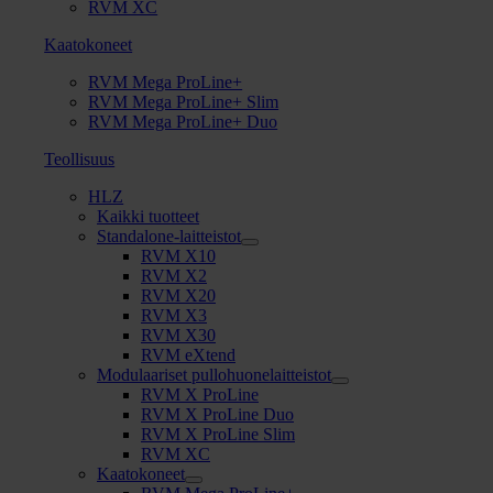
RVM XC
Kaatokoneet
RVM Mega ProLine+
RVM Mega ProLine+ Slim
RVM Mega ProLine+ Duo
Teollisuus
HLZ
Kaikki tuotteet
Standalone-laitteistot
RVM X10
RVM X2
RVM X20
RVM X3
RVM X30
RVM eXtend
Modulaariset pullohuonelaitteistot
RVM X ProLine
RVM X ProLine Duo
RVM X ProLine Slim
RVM XC
Kaatokoneet