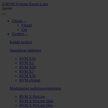
Skip
to
Suomi
content
Toggle
Navigation
Yleistä
Yleistä
Ura
Tuotteet
Kaikki tuotteet
Standalone-laitteistot
RVM X10
RVM X2
RVM X20
RVM X3
RVM X30
RVM eXtend
Modulaariset pullohuonelaitteistot
RVM X ProLine
RVM X ProLine Slim
RVM X ProLine Duo