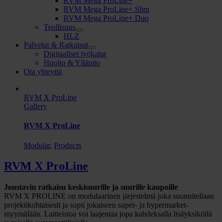
RVM Mega ProLine+
RVM Mega ProLine+ Slim
RVM Mega ProLine+ Duo
Teollisuus
HLZ
Palvelut & Ratkaisut
Digitaaliset työkalut
Huolto & Ylläpito
Ota yhteyttä
RVM X ProLine
Gallery
RVM X ProLine
Modular
,
Products
RVM X ProLine
Joustavin ratkaisu keskisuurille ja suurille kaupoille
RVM X PROLINE on modulaarinen järjestelmä joka suunnitellaan
projektikohtaisesti ja sopii jokaiseen super- ja hypermarket-
myymälään. Laitteistoa voi laajentaa jopa kahdeksalla lisäyksiköllä